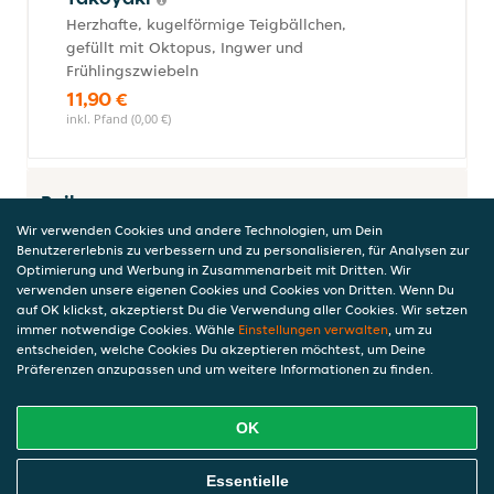
Herzhafte, kugelförmige Teigbällchen,
gefüllt mit Oktopus, Ingwer und
Frühlingszwiebeln
11,90 €
inkl. Pfand (0,00 €)
Beilagen
Wir verwenden Cookies und andere Technologien, um Dein
Benutzererlebnis zu verbessern und zu personalisieren, für Analysen zur
Optimierung und Werbung in Zusammenarbeit mit Dritten. Wir
verwenden unsere eigenen Cookies und Cookies von Dritten. Wenn Du
Reis
auf OK klickst, akzeptierst Du die Verwendung aller Cookies. Wir setzen
Aromatischer, gekochter Reis, eine
immer notwendige Cookies. Wähle
Einstellungen verwalten
, um zu
vielseitige und sättigende Beilage.
entscheiden, welche Cookies Du akzeptieren möchtest, um Deine
Präferenzen anzupassen und um weitere Informationen zu finden.
5,20 €
inkl. Pfand (0,00 €)
OK
Online Essen Bestellen
Essentielle